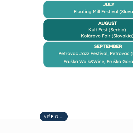
VIŠE O ...