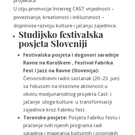
projekata.
U cilju promocije Interreg CAST vrijednosti –
povezivanje, kreativnost i inkluzivnost –
doprinose razvoju kulture i jačanju zajednice.
Studijsko festivalska
posjeta Sloveniji
Festivalska posjeta i dogovori saradnje
Ravne na Koroškem , Festival Fabrika
Fest i Jazz na Ravne (Slovenija):
Četvorodnevni radni sastanak (20–23. jun)
sa fokusom na intezivne aktivnosti u
okviru medjunarodnog projekta Cast i
jačanje uloge kulture u transformaciji
zajednice kroz Fabriku fest.
Terenske posjete:
Posjeta Fabriku festu i
praćenje svih njenih programa radi
saradnje i mapiranja kulturnih i istorijskih