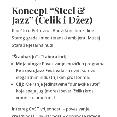
Koncept “Steel &
Jazz” (Čelik i Džez)
Kao što u Petrovcu i Budvi koristim zidine
Starog grada i mediteranski ambijent, Muzej
Stara željezarna nudi
“Štauhariju”
i
“Laboratorij”
.
Moja uloga:
Povezivanje muzičkih programa
Petrovac Jazz Festivala
sa ovim surovo-
elegantnim industrijskim prostorima.
Cilj:
Kreiranje jedinstvene “dunavske rute”
koja spaja jug (more) i sever (čelik) kroz
vrhunsku umetnost.
Interreg CAST vrijednosti – povezivanje,
kreativnost i inkluzivnost – doprinose razvoju