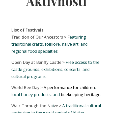
Aktivnosti
List of Festivals
Tradition of Our Ancestors > F
eaturing
traditional crafts, folklore, naïve art, and
regional food specialties.
Open Day at Bánffy Castle >
Free access to the
castle grounds, exhibitions, concerts, and
cultural programs.
World Bee Day >
A performance for children
,
local honey products, and
beekeeping heritage
.
Walk Through the Na
ï
ve >
A traditional cultural
gathering in the world capital of Naïve