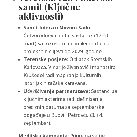
samit (Ključne
aktivnosti)
Samit lidera u Novom Sadu:
Četvorodnevni radni sastanak (17–20.
mart) sa fokusom na implementaciju
projektnih ciljeva do 2029. godine.
Terenske posjete:
Obilazak Sremskih
Karlovaca, Vinarije Živanović i manastira
Krušedol radi mapiranja kulturnih i
istorijskih tačaka karavana.
Učvršćivanje partnerstava:
Sastanci sa
ključnim akterima radi definisanja
preciznih datuma za septembarske
događaje u Budvi i Petrovcu (3. i 4.
septembar).
Medijska kampanja:
Priprema serije