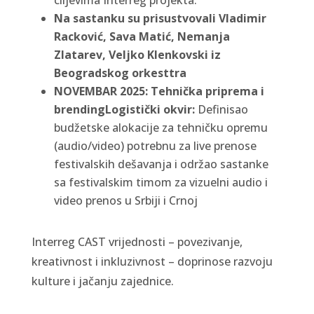
ciljevima Interreg projekta.
Na sastanku su prisustvovali Vladimir
Racković, Sava Matić, Nemanja
Zlatarev, Veljko Klenkovski iz
Beogradskog orkesttra
NOVEMBAR 2025: Tehnička priprema i
brending
Logistički okvir:
Definisao
budžetske alokacije za tehničku opremu
(audio/video) potrebnu za live prenose
festivalskih dešavanja i održao sastanke
sa festivalskim timom za vizuelni audio i
video prenos u Srbiji i Crnoj
Interreg CAST vrijednosti – povezivanje,
kreativnost i inkluzivnost – doprinose razvoju
kulture i jačanju zajednice.