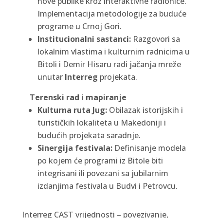
nove publike kroz interaktivne radionice.
Implementacija metodologije za buduće
programe u Crnoj Gori.
Institucionalni sastanci:
Razgovori sa
lokalnim vlastima i kulturnim radnicima u
Bitoli i Demir Hisaru radi jačanja mreže
unutar
Interreg
projekata.
Terenski rad i mapiranje
Kulturna ruta Jug:
Obilazak istorijskih i
turističkih lokaliteta u Makedoniji i
budućih projekata saradnje.
Sinergija festivala:
Definisanje modela
po kojem će programi iz Bitole biti
integrisani ili povezani sa jubilarnim
izdanjima festivala u Budvi i Petrovcu.
Interreg CAST vrijednosti – povezivanje,