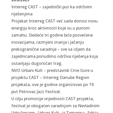
Interreg CAST – zajednički put ka održivim
riješenjima
Projekat Interreg CAST već sada donosi novu
energiju kroz aktivnosti koje su u punom
zamahu. Sledeće tri godine biće posvećene
inovacijama, razmjeni znanja i jačanju
prekogranične saradnje – sve sa ciljem da
zajednicama ponudimo održiva riješenja koja
ostavljaju dugoročan trag.
NVO Urbani Kult – predstavnik Crne Gore u
projektu CAST – Interreg Danube Region
projekata, ove je godine organizovao po 19.
put Petrovac Jazz Festival.
U cilju
promocije vrijednosti CAST projekta,
festival je obogaćen saradnjom sa Nevladinim
Udruženjem ,,Urbani Kult,, iz Temerina , Srbija